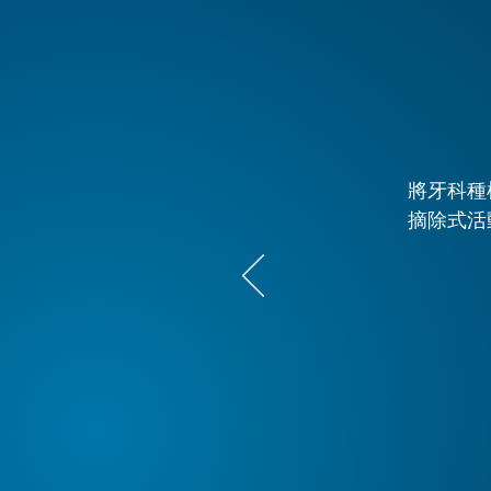
將牙科種
摘除式活