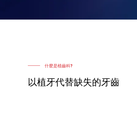
什麼是植齒科?
以植牙代替缺失的牙齒