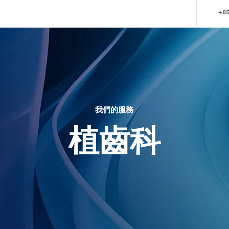
+85
我們的服務
植齒科