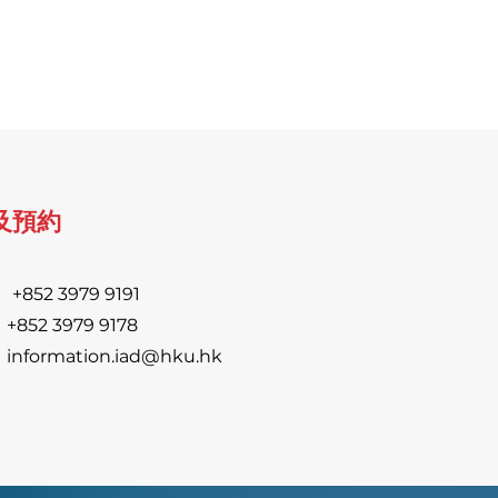
及預約
:
+852 3979 9191
852 3979 9178
information.iad@hku.hk