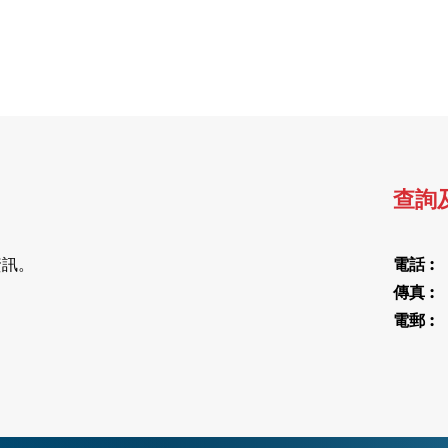
查詢
資訊。
電話 
傳真 :
+
電郵 :