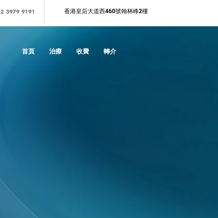
2 3979 9191
香港皇后大道西460號翰林峰2樓
首頁
治療
收費
轉介